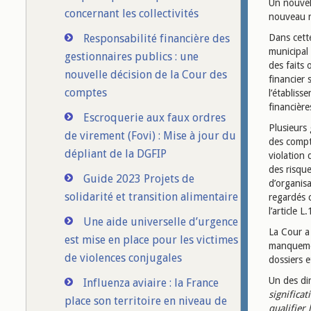
Un nouve
concernant les collectivités
nouveau 
Responsabilité financière des
Dans cette
municipal
gestionnaires publics : une
des faits
nouvelle décision de la Cour des
financier 
comptes
l’établiss
financière
Escroquerie aux faux ordres
Plusieurs 
de virement (Fovi) : Mise à jour du
des compte
dépliant de la DGFIP
violation 
des risque
Guide 2023 Projets de
d’organisa
solidarité et transition alimentaire
regardés 
l’article 
Une aide universelle d’urgence
La Cour a
est mise en place pour les victimes
manquemen
de violences conjugales
dossiers 
Un des dir
Influenza aviaire : la France
significat
place son territoire en niveau de
qualifier 