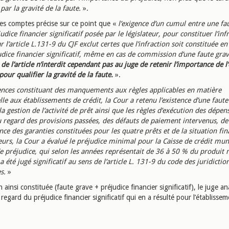
par la gravité de la faute.
».
es comptes précise sur ce point que «
l’exigence d’un cumul entre une fa
udice financier significatif posée par le législateur, pour constituer l’inf
 l’article L.131-9 du CJF exclut certes que l’infraction soit constituée en
udice financier significatif, même en cas de commission d’une faute gra
de l’article n’interdit cependant pas au juge de retenir l’importance de l
pour qualifier la gravité de la faute.
».
ences constituant des manquements aux règles applicables en matière
lle aux établissements de crédit, la Cour a retenu l’existence d’une faute
la gestion de l’activité de prêt ainsi que les règles d’exécution des dépen
u regard des provisions passées, des défauts de paiement intervenus, de
ance des garanties constituées pour les quatre prêts et de la situation fi
eurs, la Cour a évalué le préjudice minimal pour la Caisse de crédit mun
e préjudice, qui selon les années représentait de 36 à 50 % du produit 
a été jugé significatif au sens de l’article L. 131-9 du code des juridictio
s.
»
on ainsi constituée (faute grave + préjudice financier significatif), le juge an
u regard du préjudice financier significatif qui en a résulté pour l’établissem