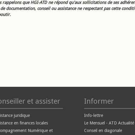
 rappelons que HGI-ATD ne répond qu'aux sollicitations de ses adhéren
e documentation, conseil ou assistance ne respectant pas cette condit
outir.
nseiller et assister
Informer
istance juridique
Info-lettre
istance en finances locales
Le Mensuel - ATD Actualité
compagnement Numérique et
Conseil en diagonale