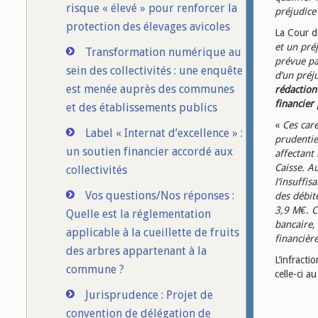
risque « élevé » pour renforcer la
préjudice 
protection des élevages avicoles
La Cour d
et un préj
Transformation numérique au
prévue par
sein des collectivités : une enquête
d’un préj
est menée auprès des communes
rédaction 
financier 
et des établissements publics
«
Ces car
Label « Internat d’excellence » :
prudentie
un soutien financier accordé aux
affectant 
Caisse. A
collectivités
l’insuffis
Vos questions/Nos réponses :
des débit
3,9 M€. C
Quelle est la réglementation
bancaire, 
applicable à la cueillette de fruits
financière
des arbres appartenant à la
L’infracti
commune ?
celle-ci a
Jurisprudence : Projet de
convention de délégation de