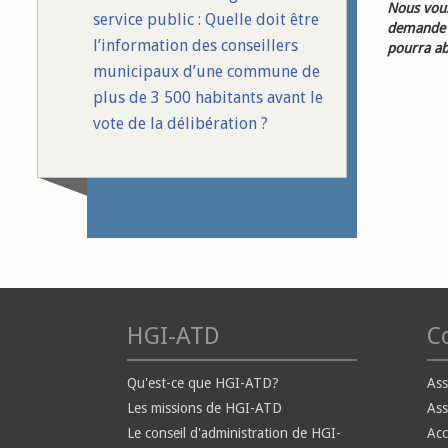
Nous vous
service public : Quelle doit être
demande d
l’information des conseillers
pourra ab
municipaux d’une commune de
plus de 3 500 habitants avant le
vote de la délibération ?
HGI-ATD
Co
Qu'est-ce que HGI-ATD?
Ass
Les missions de HGI-ATD
Ass
Le conseil d'administration de HGI-
Ac