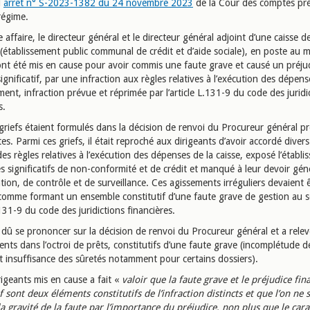
l
arrêt n° S-2023-1382 du 24 novembre 2023
de la Cour des comptes pré
régime.
 affaire, le directeur général et le directeur général adjoint d’une caisse de
 (établissement public communal de crédit et d’aide sociale), en poste au
 ont été mis en cause pour avoir commis une faute grave et causé un préju
significatif, par une infraction aux règles relatives à l’exécution des dépen
ement, infraction prévue et réprimée par l’article L.131-9 du code des juridi
s.
griefs étaient formulés dans la décision de renvoi du Procureur général pr
s. Parmi ces griefs, il était reproché aux dirigeants d’avoir accordé divers
des règles relatives à l’exécution des dépenses de la caisse, exposé l’établ
s significatifs de non-conformité et de crédit et manqué à leur devoir gén
tion, de contrôle et de surveillance. Ces agissements irréguliers devaient 
comme formant un ensemble constitutif d’une faute grave de gestion au 
L.131-9 du code des juridictions financières.
 dû se prononcer sur la décision de renvoi du Procureur général et a rele
ts dans l’octroi de prêts, constitutifs d’une faute grave (incomplétude d
et insuffisance des sûretés notamment pour certains dossiers).
igeants mis en cause a fait «
valoir que la faute grave et le préjudice fin
if sont deux éléments constitutifs de l’infraction distincts et que l’on ne 
la gravité de la faute par l’importance du préjudice, non plus que le car