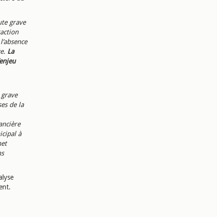
ute grave
raction
 l’absence
ve.
La
’enjeu
 grave
ses de la
nancière
icipal à
net
ns
alyse
ent.