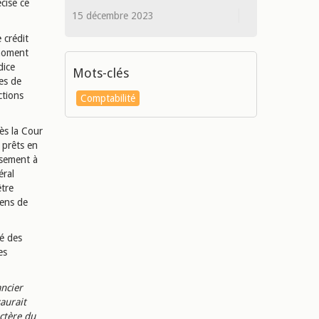
cise ce
15 décembre 2023
 crédit
 moment
dice
Mots-clés
ses de
ctions
Comptabilité
ès la Cour
 prêts en
issement à
éral
être
sens de
vé des
es
ancier
saurait
actère du