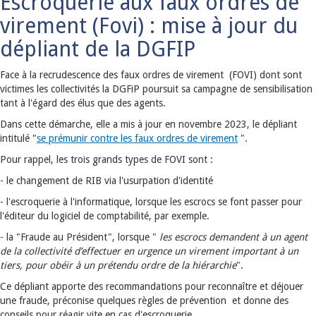
Escroquerie aux faux ordres de
virement (Fovi) : mise à jour du
dépliant de la DGFIP
Face à la recrudescence des faux ordres de virement (FOVI) dont sont
victimes les collectivités la DGFiP poursuit sa campagne de sensibilisation
tant à l'égard des élus que des agents.
Dans cette démarche, elle a mis à jour en novembre 2023, le dépliant
intitulé "
se prémunir contre les faux ordres de virement
".
Pour rappel, les trois grands types de FOVI sont :
- le changement de RIB via l'usurpation d'identité
- l'escroquerie à l'informatique, lorsque les escrocs se font passer pour
l'éditeur du logiciel de comptabilité, par exemple.
- la "Fraude au Président", lorsque "
les escrocs demandent à un agent
de la collectivité d’effectuer en urgence un virement important
à un
tiers, pour obéir à un prétendu ordre de la hiérarchie
".
Ce dépliant apporte des recommandations pour reconnaître et déjouer
une fraude, préconise quelques règles de prévention et donne des
conseils pour réagir vite en cas d'escroquerie.