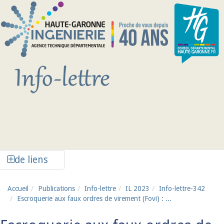
Aller au contenu principal
Afficher la colonne de liens latéraux
de liens
Accueil
Publications
Info-lettre
IL 2023
Info-lettre-342
Escroquerie aux faux ordres de virement (Fovi) : ...