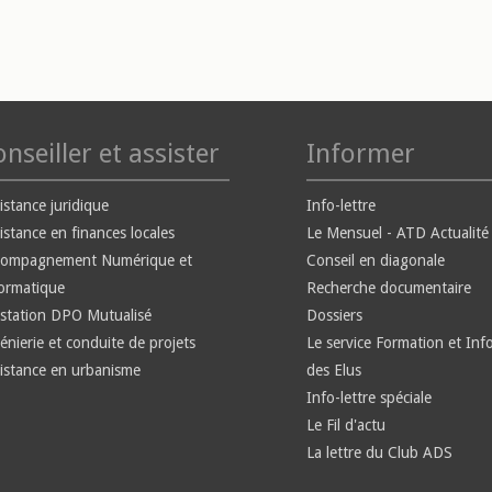
nseiller et assister
Informer
istance juridique
Info-lettre
istance en finances locales
Le Mensuel - ATD Actualité
compagnement Numérique et
Conseil en diagonale
ormatique
Recherche documentaire
station DPO Mutualisé
Dossiers
énierie et conduite de projets
Le service Formation et Inf
istance en urbanisme
des Elus
Info-lettre spéciale
Le Fil d'actu
La lettre du Club ADS