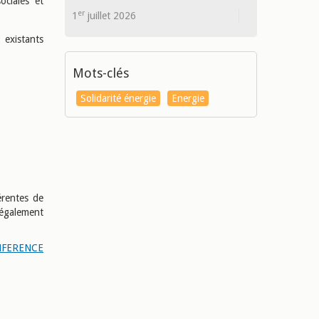
ociales et
er
1
juillet 2026
 existants
Mots-clés
Solidarité énergie
Energie
érentes de
 également
ONFERENCE