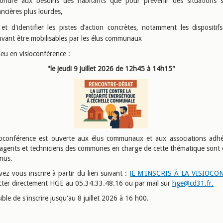
ondre aux besoins des habitants que pour prévenir des situations s
ancières plus lourdes,
et d'identifier les pistes d’action concrètes, notamment les dispositifs
vant être mobilisables par les élus communaux
lieu en visioconférence :
"le jeudi 9 juillet 2026 de 12h45 à 14h15"
ioconférence est ouverte aux élus communaux et aux associations adh
agents et techniciens des communes en charge de cette thématique sont
enus.
ez vous inscrire à partir du lien suivant :
JE M'INSCRIS À LA VISIOC
cter directement HGE au 05.34.33.48.16 ou par mail sur
hge@cd31.fr.
sible de s'inscrire jusqu'au 8 juillet 2026 à 16 h00.