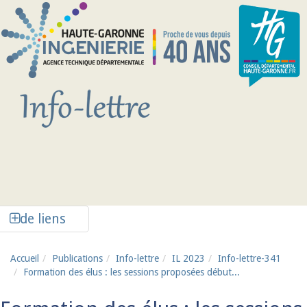
Aller au contenu principal
Afficher la colonne de liens latéraux
de liens
Accueil
Publications
Info-lettre
IL 2023
Info-lettre-341
Formation des élus : les sessions proposées début...