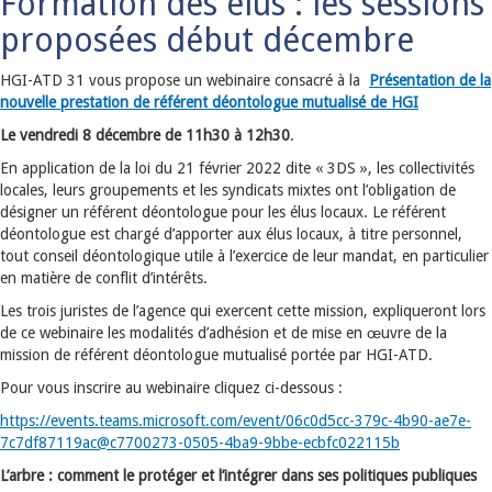
Formation des élus : les sessions
proposées début décembre
HGI-ATD 31 vous propose un webinaire consacré à la
Présentation de la
nouvelle prestation de référent déontologue mutualisé de HGI
Le vendredi 8 décembre de 11h30 à 12h30
.
En application de la loi du 21 février 2022 dite « 3DS », les collectivités
locales, leurs groupements et les syndicats mixtes ont l’obligation de
désigner un référent déontologue pour les élus locaux. Le référent
déontologue est chargé d’apporter aux élus locaux, à titre personnel,
tout conseil déontologique utile à l’exercice de leur mandat, en particulier
en matière de conflit d’intérêts.
Les trois juristes de l’agence qui exercent cette mission, expliqueront lors
de ce webinaire les modalités d’adhésion et de mise en œuvre de la
mission de référent déontologue mutualisé portée par HGI-ATD.
Pour vous inscrire au webinaire cliquez ci-dessous :
https://events.teams.microsoft.com/event/06c0d5cc-379c-4b90-ae7e-
7c7df87119ac@c7700273-0505-4ba9-9bbe-ecbfc022115b
L’arbre : comment le protéger et l’intégrer dans ses politiques publiques