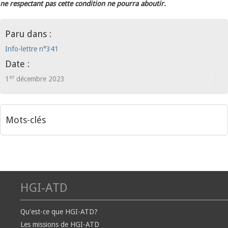
ne respectant pas cette condition ne pourra aboutir.
Paru dans :
Info-lettre n°341
Date :
er
1
décembre 2023
Mots-clés
HGI-ATD
Qu'est-ce que HGI-ATD?
Les missions de HGI-ATD