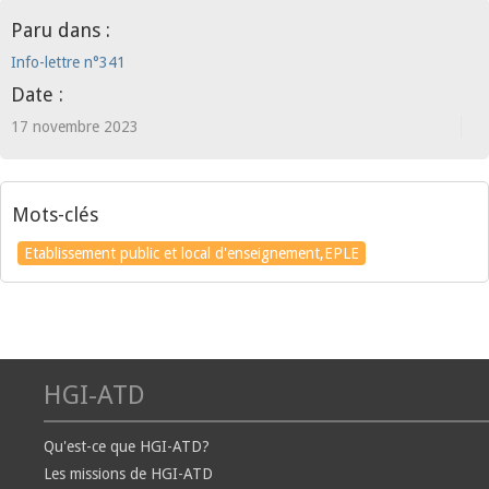
Paru dans :
Info-lettre n°341
Date :
17 novembre 2023
Mots-clés
Etablissement public et local d'enseignement,EPLE
HGI-ATD
Qu'est-ce que HGI-ATD?
Les missions de HGI-ATD