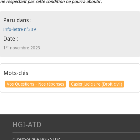
ne respectant pas cette condition ne pourra aboutir.
Paru dans :
Info-lettre n°339
Date :
er
1
novembre 2023
Mots-clés
Vos Questions - Nos réponses
Casier judiciaire (Droit civil)
HGI-ATD
Qu'est-ce que HGI-ATD?