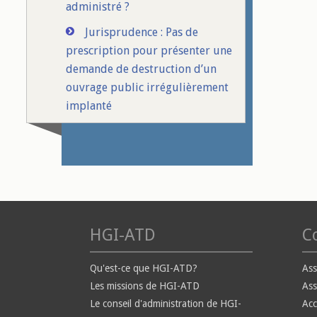
administré ?
Jurisprudence : Pas de
prescription pour présenter une
demande de destruction d’un
ouvrage public irrégulièrement
implanté
HGI-ATD
Co
Qu'est-ce que HGI-ATD?
Ass
Les missions de HGI-ATD
Ass
Le conseil d'administration de HGI-
Ac