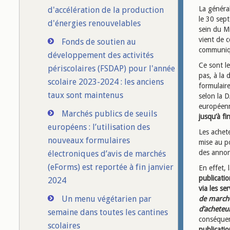
La général
d'accélération de la production
le 30 sep
d'énergies renouvelables
sein du Mi
vient de 
Fonds de soutien au
communiqu
développement des activités
Ce sont le
périscolaires (FSDAP) pour l'année
pas, à la 
scolaire 2023-2024 : les anciens
formulaire
taux sont maintenus
selon la D
européenn
Marchés publics de seuils
jusqu’à fi
européens : l’utilisation des
Les achet
nouveaux formulaires
mise au po
des annon
électroniques d’avis de marchés
(eForms) est reportée à fin janvier
En effet,
publicati
2024
via les s
Un menu végétarien par
de marché
d’acheteur
semaine dans toutes les cantines
conséque
scolaires
publicati