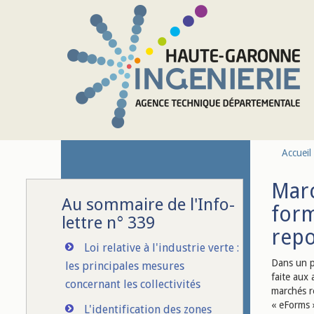
Aller au contenu principal
Accueil
Marc
Au sommaire de l'Info-
form
lettre n° 339
repo
Loi relative à l'industrie verte :
Dans un p
les principales mesures
faite aux 
concernant les collectivités
marchés r
« eForms »
L'identification des zones