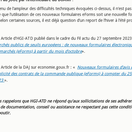
u de l’ampleur des difficultés techniques évoquées ci-dessus, il n’est pas
 que l’utilisation de ces nouveaux formulaires eForms soit une nouvelle fo
elon certaines sources, il est déjà question d’un report de l’hiver à l’été pr
Article d’HGI-ATD publié dans le cadre du Fil actu du 27 septembre 2023
chés publics de seuils européens : de nouveaux formulaires électroniqu
marchés (eForms) à partir du mois d’octobre
».
Article de la DAJ sur economie.gouv.fr : «
Nouveaux formulaires d’avis 
licité des contrats de la commande publique (eForms) à compter du 25
23
».
 rappelons que HGI-ATD ne répond qu'aux sollicitations de ses adhéren
e documentation, conseil ou assistance ne respectant pas cette condit
outir.