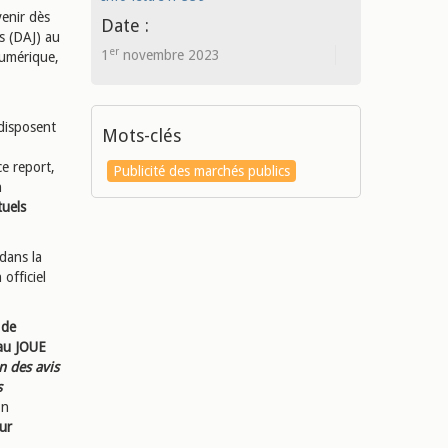
venir dès
Date :
s (DAJ) au
er
1
novembre 2023
numérique,
 disposent
Mots-clés
ce report,
Publicité des marchés publics
n
tuels
dans la
officiel
 de
au JOUE
n des avis
s
En
eur