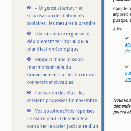
« Urgence attentat » et
Compte ten
impossible
sécurisation des bâtiments
puisque, s
scolaires : les mesures à prendre
A lire :
Une circulaire organise le
déploiement territorial de la
Mar
planification écologique
de 
Rapport d’une mission
interministérielle du
pub
Gouvernement sur les territoires
20
connectés et durables
Formation des élus : les
sessions proposées fin novembre
Nous vous
demande d
Vos questions/Nos réponses :
pourra ab
Le maire peut-il demander à
consulter le casier judiciaire d'un