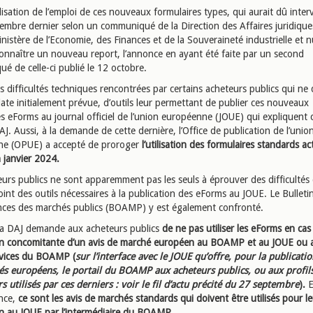
isation de l’emploi de ces nouveaux formulaires types, qui aurait dû inter
tembre dernier selon un communiqué de la Direction des Affaires juridique
nistère de l’Economie, des Finances et de la Souveraineté industrielle et 
connaître un nouveau report, l’annonce en ayant été faite par un second
é de celle-ci publié le 12 octobre.
s difficultés techniques rencontrées par certains acheteurs publics qui ne
date initialement prévue, d’outils leur permettant de publier ces nouveaux
s eForms au journal officiel de l’union européenne (JOUE) qui expliquent 
AJ. Aussi, à la demande de cette dernière, l’Office de publication de l’unio
e (OPUE) a accepté de proroger
l’utilisation des formulaires standards ac
n janvier 2024.
eurs publics ne sont apparemment pas les seuls à éprouver des difficultés 
int des outils nécessaires à la publication des eForms au JOUE. Le Bulletin 
ces des marchés publics (BOAMP) y est également confronté.
 la DAJ demande aux acheteurs publics
de ne pas utiliser les eForms en cas
on concomitante d’un avis de marché européen au BOAMP et au JOUE ou 
ervices du BOAMP (
sur l’interface avec le JOUE qu’offre, pour la publicatio
s européens, le portail du BOAMP aux acheteurs publics, ou aux profil
s utilisés par ces derniers : voir le fil d’actu précité du 27 septembre
).
nce,
ce sont les avis de marchés standards qui doivent être utilisés pour l
on au JOUE par l’intermédiaire du BOAMP
.