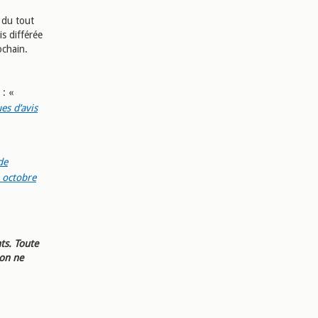
 du tout
is différée
ochain.
 : «
es d’avis
de
 octobre
ts. Toute
ion ne