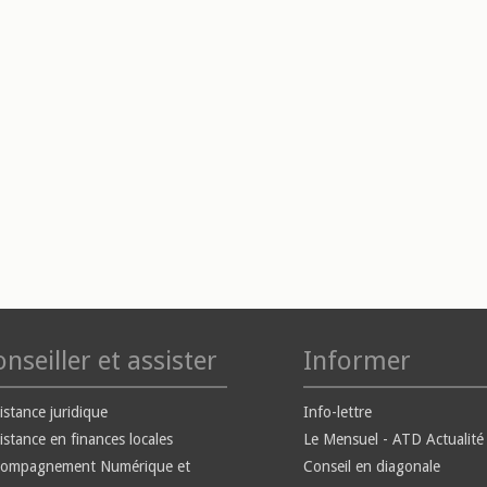
nseiller et assister
Informer
istance juridique
Info-lettre
istance en finances locales
Le Mensuel - ATD Actualité
compagnement Numérique et
Conseil en diagonale