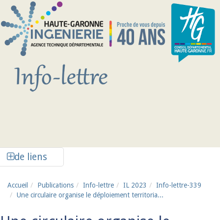
Aller au contenu principal
Afficher la colonne de liens latéraux
de liens
Accueil
Publications
Info-lettre
IL 2023
Info-lettre-339
Une circulaire organise le déploiement territoria...