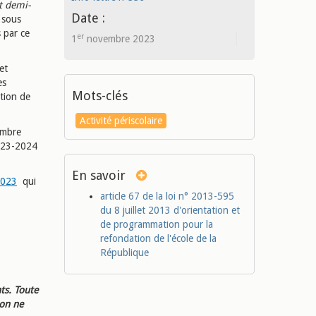
t demi-
Date :
 sous
 par ce
er
1
novembre 2023
et
es
Mots-clés
ation de
Activité périscolaire
embre
2023-2024
En savoir
2023
qui
article 67 de la loi n° 2013-595
du 8 juillet 2013 d'orientation et
de programmation pour la
refondation de l'école de la
République
ts. Toute
ion ne