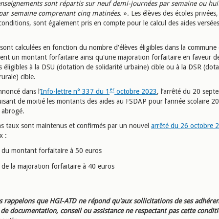
enseignements sont répartis sur neuf demi-journées par semaine ou hui
par semaine comprenant cinq matinées.
». Les élèves des écoles privées,
conditions, sont également pris en compte pour le calcul des aides versées
 sont calculées en fonction du nombre d'élèves éligibles dans la commune 
nt un montant forfaitaire ainsi qu'une majoration forfaitaire en faveur d
ligibles à la DSU (dotation de solidarité urbaine) cible ou à la DSR (dot
rurale) cible.
er
noncé dans l’
Info-lettre n° 337 du 1
octobre 2023
, l’arrêté du 20 sept
isant de moitié les montants des aides au FSDAP pour l’année scolaire 
é abrogé.
ns taux sont maintenus et confirmés par un nouvel
arrêté du 26 octobre 
ux :
du montant forfaitaire à 50 euros
de la majoration forfaitaire à 40 euros
 rappelons que HGI-ATD ne répond qu'aux sollicitations de ses adhéren
e documentation, conseil ou assistance ne respectant pas cette condit