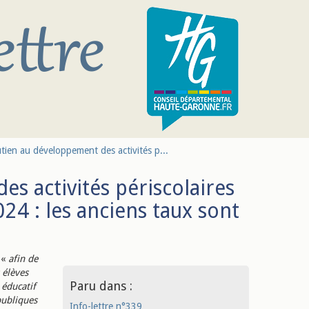
tien au développement des activités p...
s activités périscolaires
24 : les anciens taux sont
 «
afin
de
 élèves
Paru dans :
 éducatif
publiques
Info-lettre n°339