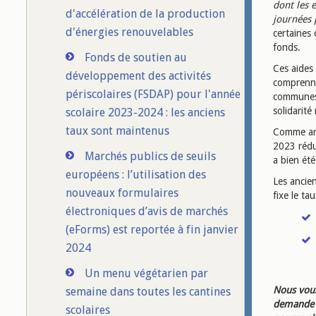
dont les 
d'accélération de la production
journées 
d'énergies renouvelables
certaines 
fonds.
Fonds de soutien au
Ces aides
développement des activités
comprenne
périscolaires (FSDAP) pour l'année
communes é
solidarité 
scolaire 2023-2024 : les anciens
taux sont maintenus
Comme an
2023 rédu
Marchés publics de seuils
a bien ét
européens : l’utilisation des
Les ancie
nouveaux formulaires
fixe le ta
électroniques d’avis de marchés
(eForms) est reportée à fin janvier
2024
Un menu végétarien par
Nous vous
semaine dans toutes les cantines
demande d
scolaires