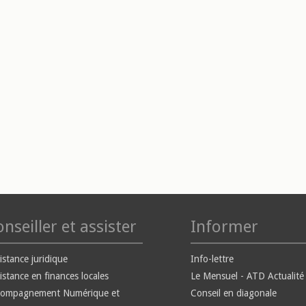
nseiller et assister
Informer
istance juridique
Info-lettre
istance en finances locales
Le Mensuel - ATD Actualité
compagnement Numérique et
Conseil en diagonale