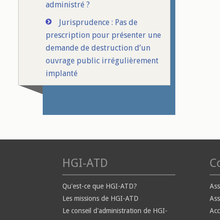
administré ?
Jurisprudence : Pas de
prescription pour présenter une
demande de destruction d’un
ouvrage public irrégulièrement
implanté
HGI-ATD
Co
Qu'est-ce que HGI-ATD?
Ass
Les missions de HGI-ATD
Ass
Le conseil d'administration de HGI-
Ac