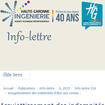
Aller au contenu principal
Afficher la colonne de liens latéraux
de liens
Accueil
Publications
Info-lettre
IL 2023
Info-lettre-336
Assujetissement des indemnités d'élus aux cotisat...