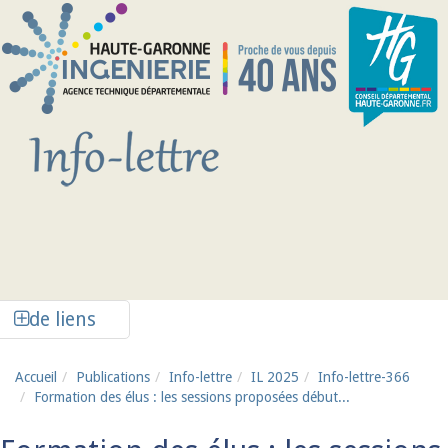
Aller au contenu principal
Afficher la colonne de liens latéraux
de liens
Accueil
Publications
Info-lettre
IL 2025
Info-lettre-366
Formation des élus : les sessions proposées début...