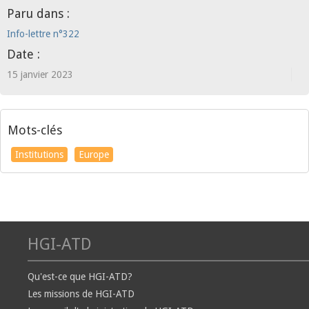
Paru dans :
Info-lettre n°322
Date :
15 janvier 2023
Mots-clés
Institutions
Europe
HGI-ATD
Qu'est-ce que HGI-ATD?
Les missions de HGI-ATD