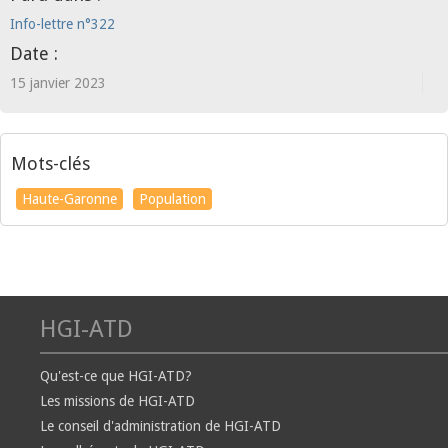
Info-lettre n°322
Date :
15 janvier 2023
Mots-clés
Haute-Garonne
Population
HGI-ATD
Qu'est-ce que HGI-ATD?
Les missions de HGI-ATD
Le conseil d'administration de HGI-ATD