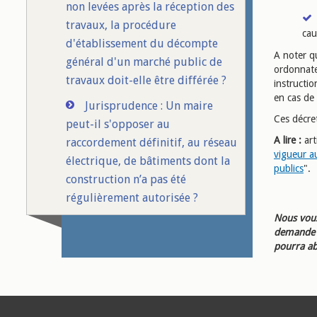
non levées après la réception des
travaux, la procédure
cau
d'établissement du décompte
A noter qu
général d'un marché public de
ordonnate
travaux doit-elle être différée ?
instructio
en cas de 
Jurisprudence : Un maire
Ces décre
peut-il s'opposer au
A lire :
art
raccordement définitif, au réseau
vigueur au
électrique, de bâtiments dont la
publics
".
construction n’a pas été
régulièrement autorisée ?
Nous vous
demande d
pourra ab