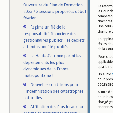
Ouverture du Plan de Formation
La réform
2023 / 2 sessions proposées début
la Cour d
compétent
février
chambres 
Une cour d
Régime unifié de la
chambre d
responsabilité financière des
En applica
gestionnaires publics : les décrets
règles de
attendus ont été publiés
de la Cour
La Haute-Garonne parmi les
Pour chacu
applicable
départements les plus
qu’à la no
dynamiques de la France
Un autre
d
métropolitaine !
pour pren
Nouvelles conditions pour
pécuniaire
l'indemnisation des catastrophes
A titre d’
pour le c
naturelles
chargé (e
Affiliation des élus locaux au
anciennes 