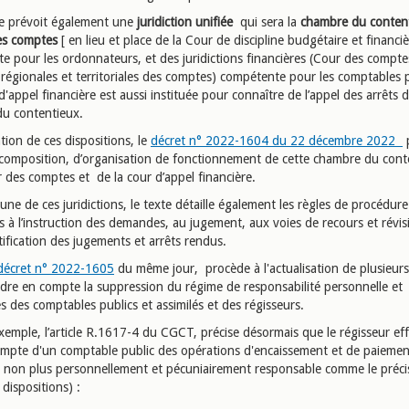
e prévoit également une
juridiction unifiée
qui
sera la
chambre du conten
es comptes
[ en lieu et place de la Cour de discipline budgétaire et financiè
e pour les ordonnateurs, et des juridictions financières (Cour des comptes
régionales et territoriales des comptes) compétente pour les comptables p
'appel financière est aussi instituée pour connaître de l’appel des arrêts d
u contentieux.
tion de ces dispositions, le
décret n° 2022-1604 du 22 décembre 2022
p
 composition, d’organisation de fonctionnement de cette chambre du cont
 des comptes et de la cour d’appel financière.
ne de ces juridictions, le texte détaille également les règles de procédure
s à l’instruction des demandes, au jugement, aux voies de recours et révis
tification des jugements et arrêts rendus.
écret n° 2022-1605
du même jour, procède à l'actualisation de plusieur
dre en compte la suppression du régime de responsabilité personnelle et
s des comptables publics et assimilés et des régisseurs.
exemple, l’article R.1617-4 du CGCT, précise désormais que le régisseur ef
ompte d'un comptable public des opérations d'encaissement et de paiemen
t non plus personnellement et pécuniairement responsable comme le précis
dispositions) :