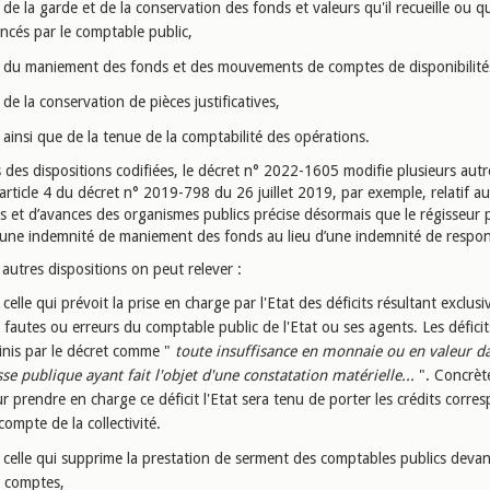
de la garde et de la conservation des fonds et valeurs qu'il recueille ou qu
ncés par le comptable public,
du maniement des fonds et des mouvements de comptes de disponibilité
de la conservation de pièces justificatives,
ainsi que de la tenue de la comptabilité des opérations.
 des dispositions codifiées, le décret n° 2022-1605 modifie plusieurs autr
’article 4 du décret n° 2019-798 du 26 juillet 2019, par exemple, relatif au
es et d’avances des organismes publics précise désormais que le régisseur 
 une indemnité de maniement des fonds au lieu d’une indemnité de respons
 autres dispositions on peut relever :
celle qui prévoit la prise en charge par l'Etat des déficits résultant exclus
 fautes ou erreurs du comptable public de l'Etat ou ses agents. Les déficit
inis par le décret comme "
toute insuffisance en monnaie ou en valeur da
sse publique ayant fait l'objet d'une constatation matérielle...
". Concrè
r prendre en charge ce déficit l'Etat sera tenu de porter les crédits corre
compte de la collectivité.
celle qui supprime la prestation de serment des comptables publics devan
 comptes,