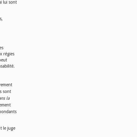
i lui sont
s,
es
x régies
peut
abilité.
ivement
s sont
ns la
tement
spondants
t le juge