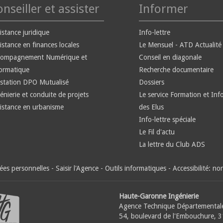
nseiller et assister
Informer
istance juridique
Info-lettre
istance en finances locales
Le Mensuel - ATD Actualité
compagnement Numérique et
Conseil en diagonale
ormatique
Recherche documentaire
station DPO Mutualisé
Dossiers
énierie et conduite de projets
Le service Formation et Inf
istance en urbanisme
des Elus
Info-lettre spéciale
Le Fil d'actu
La lettre du Club ADS
es personnelles
-
Saisir l'Agence
-
Outils informatiques
-
Accessibilité: n
Haute-Garonne Ingénierie
Agence Technique Départemental
54, boulevard de l'Embouchure, 