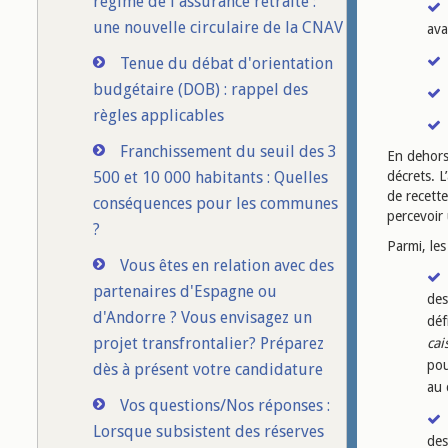
régime de l'assurance retraite :
une nouvelle circulaire de la CNAV
ava
Tenue du débat d'orientation
budgétaire (DOB) : rappel des
règles applicables
Franchissement du seuil des 3
En dehors
500 et 10 000 habitants : Quelles
décrets. L
de recett
conséquences pour les communes
percevoir
?
Parmi, les
Vous êtes en relation avec des
partenaires d'Espagne ou
des
d'Andorre ? Vous envisagez un
déf
projet transfrontalier? Préparez
cai
pou
dès à présent votre candidature
au 
Vos questions/Nos réponses :
Lorsque subsistent des réserves
des