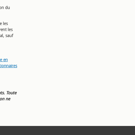
ion du
e les
ent les
al, sauf
e en
tionnaires
ts. Toute
ion ne