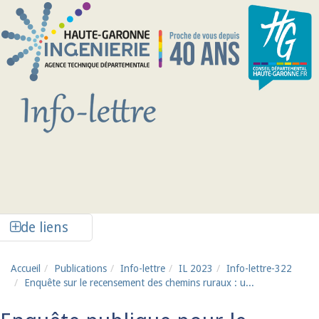
Aller au contenu principal
Afficher la colonne de liens latéraux
de liens
Accueil
Publications
Info-lettre
IL 2023
Info-lettre-322
Enquête sur le recensement des chemins ruraux : u...