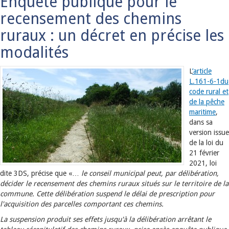
Enquête publique pour le
recensement des chemins
ruraux : un décret en précise les
modalités
L
’article
L.161-6-1du
code rural et
de la pêche
maritime
,
dans sa
version issue
de la loi du
21 février
2021, loi
dite 3DS, précise que «…
le conseil municipal peut, par délibération,
décider le recensement des chemins ruraux situés sur le territoire de la
commune. Cette délibération suspend le délai de prescription pour
l'acquisition des parcelles comportant ces chemins.
La suspension produit ses effets jusqu'à la délibération arrêtant le