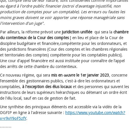
qui, compte tenu de leur nature, sont considérées comme importantes
eu égard à l'ordre public financier (octroi d'avantage injustifié, non
production de comptes pour un comptable). Les erreurs ou fautes les
moins graves doivent se voir apporter une réponse managériale sans
l'intervention d'un juge".
Par ailleurs, la réforme prévoit une
juridiction unifiée
qui
sera la
chambre
du contentieux de la Cour des comptes
[ en lieu et place de la Cour de
discipline budgétaire et financière,compétente pour les ordonnateurs, et
des juridictions financières (Cour des comptes et les chambres régionales
et territoriales des comptes) compétente pour les comptables publics].
Une cour d'appel financière est aussi instituée pour connaître de l’appel
des arrêts de cette chambre du contentieux.
Ce nouveau régime, qui sera
mis en œuvre le 1er janvier 2023
, concerne
l’ensemble des gestionnaires publics, c'est-à-dire les ordonnateurs et
comptables,
à l'exception des élus locaux
et des personnes qui suivent les
instructions de leurs supérieurs hiérarchiques ou détenant un ordre écrit
de l'élu local, sauf en cas de gestion de fait.
Une synthèse des principaux éléments est accessible via la vidéo de la
DGFIP en ligne à l'adresse suivante :
https://www.youtube.com/watch?
v=r9vY9oF5zfY
.
--------