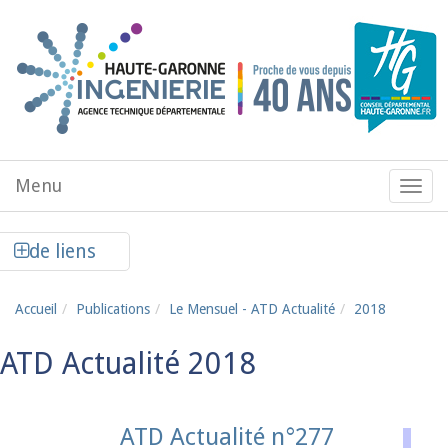
Aller au contenu principal
Menu
Menu
de
navig
Afficher la colonne de liens latéraux
de liens
Accueil
Publications
Le Mensuel - ATD Actualité
2018
ATD Actualité 2018
ATD Actualité n°277