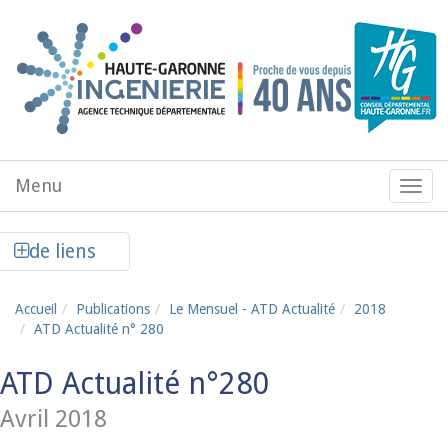
Aller au contenu principal
Menu
Menu
de
navig
Afficher la colonne de liens latéraux
de liens
Accueil
Publications
Le Mensuel - ATD Actualité
2018
ATD Actualité n° 280
ATD Actualité n°280
Avril 2018