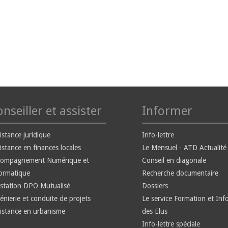
nseiller et assister
Informer
istance juridique
Info-lettre
istance en finances locales
Le Mensuel - ATD Actualité
compagnement Numérique et
Conseil en diagonale
ormatique
Recherche documentaire
station DPO Mutualisé
Dossiers
énierie et conduite de projets
Le service Formation et Inf
istance en urbanisme
des Elus
Info-lettre spéciale