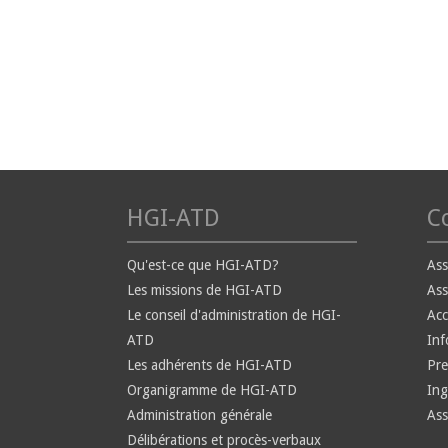
HGI-ATD
Co
Qu'est-ce que HGI-ATD?
Ass
Les missions de HGI-ATD
Ass
Le conseil d'administration de HGI-
Ac
ATD
Inf
Les adhérents de HGI-ATD
Pre
Organigramme de HGI-ATD
Ing
Administration générale
Ass
Délibérations et procès-verbaux