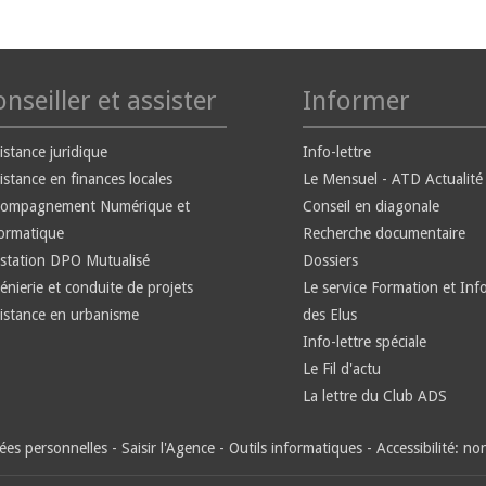
nseiller et assister
Informer
istance juridique
Info-lettre
istance en finances locales
Le Mensuel - ATD Actualité
compagnement Numérique et
Conseil en diagonale
ormatique
Recherche documentaire
station DPO Mutualisé
Dossiers
énierie et conduite de projets
Le service Formation et Inf
istance en urbanisme
des Elus
Info-lettre spéciale
Le Fil d'actu
La lettre du Club ADS
es personnelles
-
Saisir l'Agence
-
Outils informatiques
-
Accessibilité: n