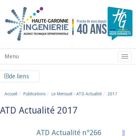
Aller au contenu principal
Menu
Menu
de
navig
Afficher la colonne de liens latéraux
de liens
Accueil
Publications
Le Mensuel - ATD Actualité
2017
ATD Actualité 2017
ATD Actualité n°266