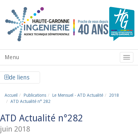
Aller au contenu principal
Menu
Menu
de
navig
Afficher la colonne de liens latéraux
de liens
Accueil
Publications
Le Mensuel - ATD Actualité
2018
ATD Actualité n° 282
ATD Actualité n°282
juin 2018