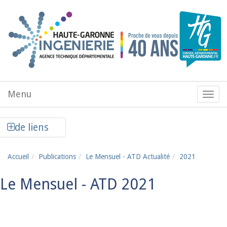
Aller au contenu principal
Menu
Menu
de
navig
Afficher la colonne de liens latéraux
de liens
Accueil
Publications
Le Mensuel - ATD Actualité
2021
Le Mensuel - ATD 2021