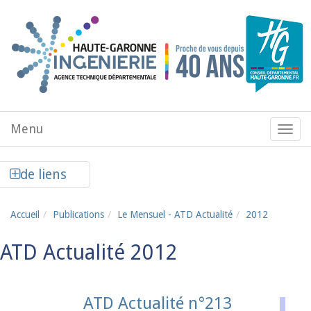
Aller au contenu principal
Menu
Menu
de
navig
Afficher la colonne de liens latéraux
de liens
Accueil
Publications
Le Mensuel - ATD Actualité
2012
ATD Actualité 2012
ATD Actualité n°213