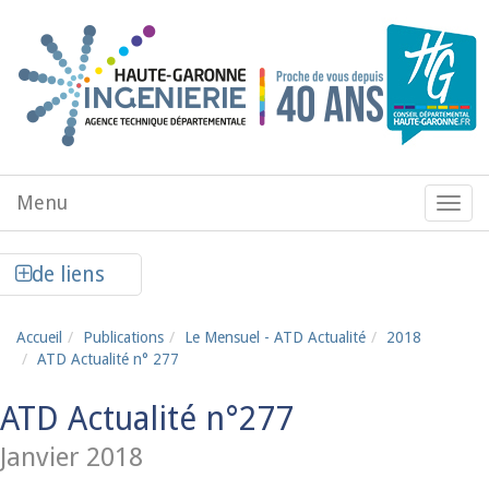
Aller au contenu principal
Menu
Menu
de
navig
Afficher la colonne de liens latéraux
de liens
Accueil
Publications
Le Mensuel - ATD Actualité
2018
ATD Actualité n° 277
ATD Actualité n°277
Janvier 2018