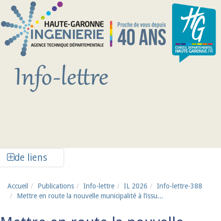
Aller au contenu principal
Afficher la colonne de liens latéraux
de liens
Accueil
Publications
Info-lettre
IL 2026
Info-lettre-388
Mettre en route la nouvelle municipalité à l’issu...