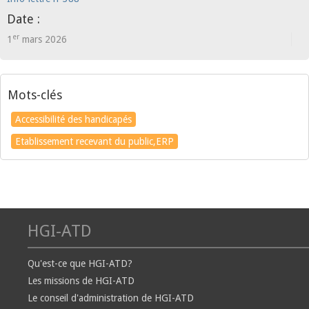
Date :
er
1
mars 2026
Mots-clés
Accessibilité des handicapés
Etablissement recevant du public,ERP
HGI-ATD
Qu'est-ce que HGI-ATD?
Les missions de HGI-ATD
Le conseil d'administration de HGI-ATD