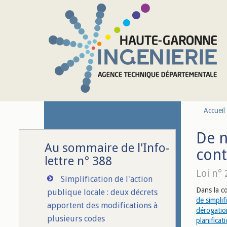
Aller au contenu principal
Accueil
De n
Au sommaire de l'Info-
cont
lettre n° 388
Loi n°
Simplification de l'action
Dans la co
publique locale : deux décrets
de simplif
apportent des modifications à
dérogatio
plusieurs codes
planificat