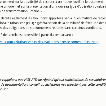
tamment sur la possibilité de recourir à un nouvel outil : « le document
me unique » et sur la présentation d'un nouveau type d'opération d'urban
n de transformation urbaine ».
e détaille également les évolutions apportées par la loi en matière de règl
local d'urbanisme (PLU) : g
é
néralisation de la possibilité de fixer une dens
et des obligations de stationnement réduites dans certaines conditions.
té de l'article est accessible à partir du lien suivant :
aux outils d’urbanisme et des évolutions dans le contenu d’un PLU(i)
"
 rappelons que HGI-ATD ne répond qu'aux sollicitations de ses adhéren
e documentation, conseil ou assistance ne respectant pas cette condit
outir.