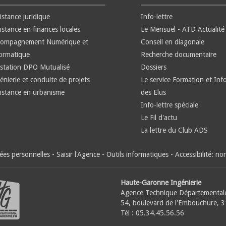
istance juridique
Info-lettre
istance en finances locales
Le Mensuel - ATD Actualité
compagnement Numérique et
Conseil en diagonale
ormatique
Recherche documentaire
station DPO Mutualisé
Dossiers
énierie et conduite de projets
Le service Formation et Inf
istance en urbanisme
des Elus
Info-lettre spéciale
Le Fil d'actu
La lettre du Club ADS
es personnelles
-
Saisir l'Agence
-
Outils informatiques
-
Accessibilité: n
Haute-Garonne Ingénierie
Agence Technique Départemental
54, boulevard de l'Embouchure, 
Tél : 05.34.45.56.56