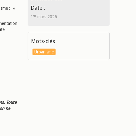
Date :
isme : «
er
1
mars 2026
ementation
ité
Mots-clés
Urbanisme
ts. Toute
ion ne