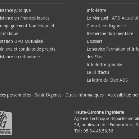
istance juridique
Info-lettre
istance en finances locales
Le Mensuel - ATD Actualité
compagnement Numérique et
Conseil en diagonale
ormatique
Recherche documentaire
station DPO Mutualisé
Dossiers
énierie et conduite de projets
Le service Formation et Inf
istance en urbanisme
des Elus
Info-lettre spéciale
Le Fil d'actu
La lettre du Club ADS
es personnelles
-
Saisir l'Agence
-
Outils informatiques
-
Accessibilité: n
Haute-Garonne Ingénierie
Agence Technique Départemental
54, boulevard de l'Embouchure, 
Tél : 05.34.45.56.56