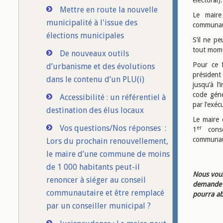
électoral).
Mettre en route la nouvelle
Le maire
municipalité à l'issue des
communau
élections municipales
S’il ne p
tout mome
De nouveaux outils
Pour ce f
d’urbanisme et des évolutions
président
dans le contenu d’un PLU(i)
jusqu’à l
code génér
Accessibilité : un référentiel à
par l’exé
destination des élus locaux
Le maire
Vos questions/Nos réponses :
er
1
consei
communaut
Lors du prochain renouvellement,
le maire d’une commune de moins
de 1 000 habitants peut-il
Nous vous
renoncer à siéger au conseil
demande d
communautaire et être remplacé
pourra ab
par un conseiller municipal ?