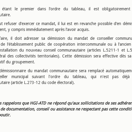
 étant le premier dans l’ordre du tableau, il est obligatoirement c
taire.
eut refuser d’exercer ce mandat, il lui est en revanche possible d’en démi
nt, y compris immédiatement après l’avoir acquis.
aire, il doit adresser sa démission du mandat de conseiller commun
 de l’établissement public de coopération intercommunale ou à l’ancien
’installation du nouveau conseil communautaire (articles L.5211-1 et L
al des collectivités territoriales). Cette démission sera effective dès s
cutif du groupement.
 démissionnaire du mandat communautaire sera remplacé automatiqueme
ller municipal suivant l'ordre du tableau, qui n'est pas déjà c
aire (article L.273-12 du code électoral).
 rappelons que HGI-ATD ne répond qu'aux sollicitations de ses adhéren
e documentation, conseil ou assistance ne respectant pas cette condit
outir.