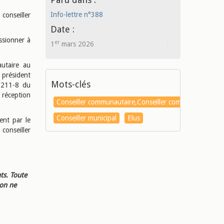
Info-lettre n°388
onseiller
Date :
ssionner à
er
1
mars 2026
autaire au
 président
Mots-clés
.5211-8 du
a réception
Conseiller communautaire,Conseiller communautaire
Conseiller municipal
Elus
nt par le
onseiller
ts. Toute
ion ne