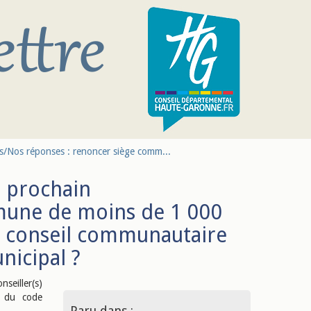
s/Nos réponses : renoncer siège comm...
u prochain
mune de moins de 1 000
au conseil communautaire
nicipal ?
eiller(s)
1 du code
Paru dans :