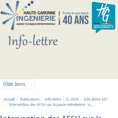
Aller au contenu principal
Afficher la colonne de liens latéraux
de liens
Accueil
Publications
Info-lettre
IL 2025
Info-lettre-367
Intervention des AESH sur la pause méridienne : u...