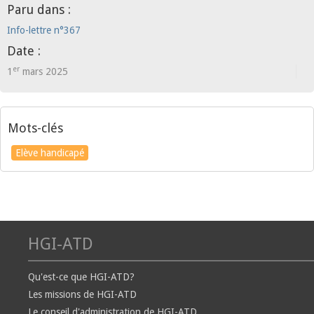
Paru dans :
Info-lettre n°367
Date :
er
1
mars 2025
Mots-clés
Elève handicapé
HGI-ATD
Qu'est-ce que HGI-ATD?
Les missions de HGI-ATD
Le conseil d'administration de HGI-ATD