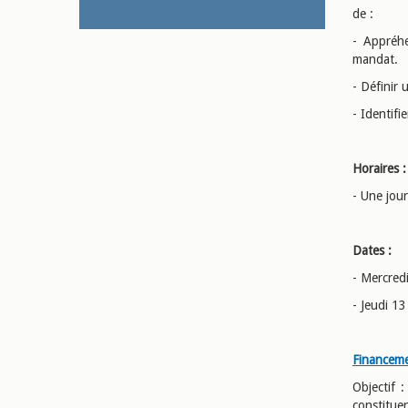
de :
- Appréhe
mandat.
- Définir 
- Identifi
Horaires :
- Une jou
Dates :
- Mercred
- Jeudi 1
Financemen
Objectif 
constitu