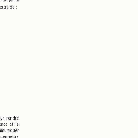
rôle et le
ettra de :
our rendre
ence et la
ommuniquer
 permettra