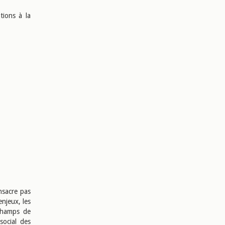
tions à la
nsacre pas
njeux, les
 champs de
social des