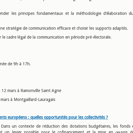
nder les principes fondamentaux et la méthodologie d’élaboration d
une stratégie de communication efficace et choisir les supports adaptés.
er le cadre légal de la communication en période pré-électorale.
rnée de 9h à 17h.
i 12 mars à Ramonville Saint Agne
3 mars à Montgaillard-Lauragais
ts européens : quelles opportunités pour les collectivités ?
: Dans un contexte de réduction des dotations budgétaires, les fonds
ent un levier possible pour le cofinancement et la mise en œuvre de