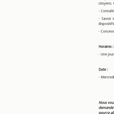
citoyens.
- Connaît
- Savoir i
dispositif
- Concevoi
Horaires :
- Une jou
Date :
- Mercred
Nous vous
demande d
pourra ab