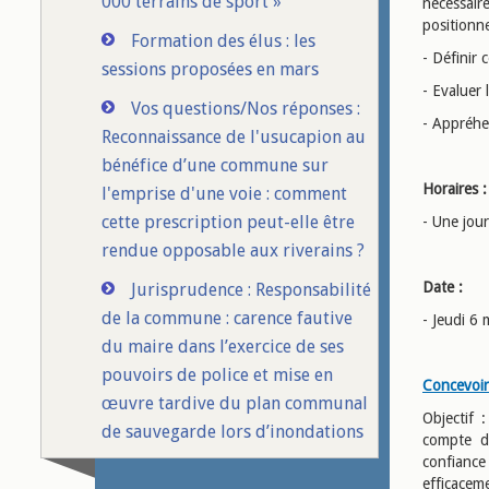
000 terrains de sport »
nécessair
positionne
Formation des élus : les
- Définir 
sessions proposées en mars
- Evaluer 
Vos questions/Nos réponses :
- Appréhen
Reconnaissance de l'usucapion au
bénéfice d’une commune sur
Horaires :
l'emprise d'une voie : comment
cette prescription peut-elle être
- Une jou
rendue opposable aux riverains ?
Date :
Jurisprudence : Responsabilité
de la commune : carence fautive
- Jeudi 6 
du maire dans l’exercice de ses
pouvoirs de police et mise en
Concevoir
œuvre tardive du plan communal
Objectif 
de sauvegarde lors d’inondations
compte de
confiance
efficacem