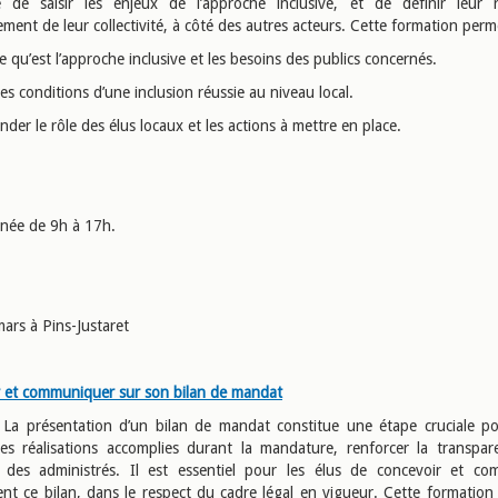
e de saisir les enjeux de l’approche inclusive, et de définir leur 
ment de leur collectivité, à côté des autres acteurs. Cette formation perm
ce qu’est l’approche inclusive et les besoins des publics concernés.
les conditions d’une inclusion réussie au niveau local.
der le rôle des élus locaux et les actions à mettre en place.
rnée de 9h à 17h.
mars à Pins-Justaret
 et communiquer sur son bilan de mandat
: La présentation d’un bilan de mandat constitue une étape cruciale p
s réalisations accomplies durant la mandature, renforcer la transpar
 des administrés. Il est essentiel pour les élus de concevoir et c
ent ce bilan, dans le respect du cadre légal en vigueur. Cette formation