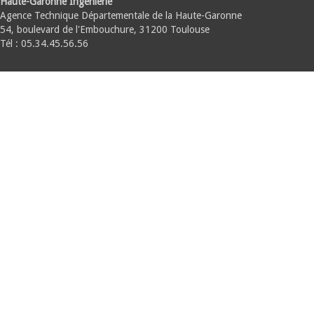
Haute-Garonne Ingénierie
Agence Technique Départementale de la Haute-Garonne
54, boulevard de l'Embouchure, 31200 Toulouse
Tél : 05.34.45.56.56