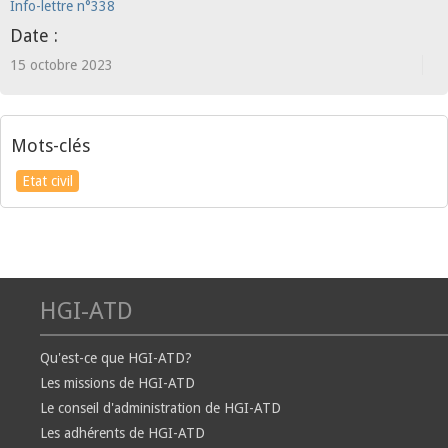
Info-lettre n°338
Date :
15 octobre 2023
Mots-clés
Etat civil
HGI-ATD
Qu'est-ce que HGI-ATD?
Les missions de HGI-ATD
Le conseil d'administration de HGI-ATD
Les adhérents de HGI-ATD