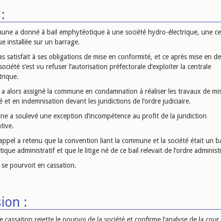
:
ne a donné à bail emphytéotique à une société hydro-électrique, une ce
e installée sur un barrage.
s satisfait à ses obligations de mise en conformité, et ce après mise en 
 société s’est vu refuser l’autorisation préfectorale d’exploiter la centrale
trique.
é a alors assigné la commune en condamnation à réaliser les travaux de mi
 et en indemnisation devant les juridictions de l’ordre judiciaire.
e a soulevé une exception d’incompétence au profit de la juridiction
tive.
appel a retenu que la convention liant la commune et la société était un ba
que administratif et que le litige né de ce bail relevait de l’ordre administr
 se pourvoit en cassation.
ion :
 cassation rejette le pourvoi de la société et confirme l’analyse de la cour