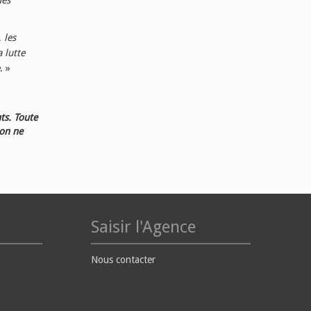
des
 les
 lutte
. »
ts. Toute
ion ne
Saisir l'Agence
Nous contacter