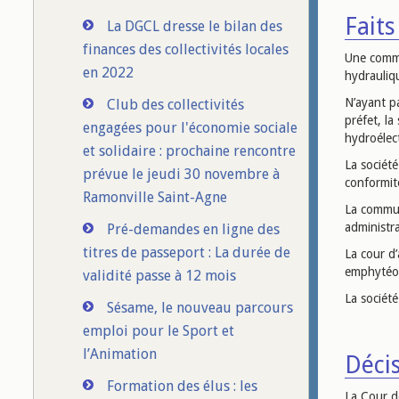
Faits 
La DGCL dresse le bilan des
finances des collectivités locales
Une commu
en 2022
hydrauliqu
N’ayant pa
Club des collectivités
préfet, la
engagées pour l'économie sociale
hydroélec
et solidaire : prochaine rencontre
La sociét
prévue le jeudi 30 novembre à
conformité
Ramonville Saint-Agne
La commun
administra
Pré-demandes en ligne des
titres de passeport : La durée de
La cour d’
emphytéoti
validité passe à 12 mois
La société
Sésame, le nouveau parcours
emploi pour le Sport et
l’Animation
Décis
Formation des élus : les
La Cour de