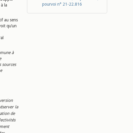
pourvoi n° 21-22.816
à la
tif au sens
voit qu’un
al
ommune à
e
es sources
ne
 version
éserver la
ation de
ectivités
nement