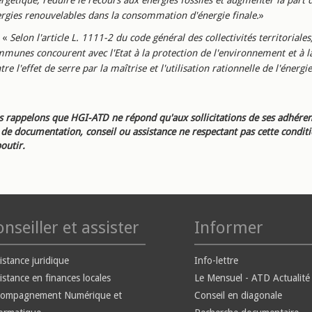
rgétique, réduire le recours aux énergies fossiles et augmenter la part 
rgies renouvelables dans la consommation d'énergie finale.
»
«
Selon l'article L. 1111-2 du code général des collectivités territoriales,
munes concourent avec l'Etat à la protection de l'environnement et à la
tre l'effet de serre par la maîtrise et l'utilisation rationnelle de l'énergie
 rappelons que HGI-ATD ne répond qu'aux sollicitations de ses adhéren
e documentation, conseil ou assistance ne respectant pas cette condit
outir.
nseiller et assister
Informer
istance juridique
Info-lettre
istance en finances locales
Le Mensuel - ATD Actualité
compagnement Numérique et
Conseil en diagonale