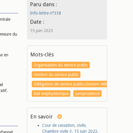
Paru dans :
Info-lettre n°338
ntrale
Date :
15 juin 2023
demeure du
Mots-clés
se en
Organisation du service public
Gestion du service public
Délégation de service public,Gestion déléguée
il
atif.
Bail emphytéotique
Jurisprudence
En savoir
Cour de cassation, civile,
Chambre civile 3, 15 juin 2023,
 d’appel