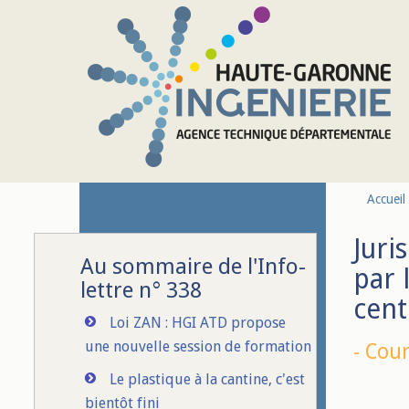
Aller au contenu principal
Accueil
Juri
Au sommaire de l'Info-
par 
lettre n° 338
cent
Loi ZAN : HGI ATD propose
une nouvelle session de formation
-
Cour
Le plastique à la cantine, c'est
bientôt fini