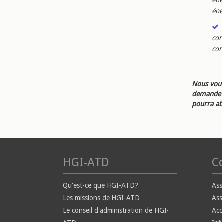
éne
éne
com
con
Nous vous
demande d
pourra ab
HGI-ATD
Co
Qu'est-ce que HGI-ATD?
Ass
Les missions de HGI-ATD
Ass
Le conseil d'administration de HGI-
Ac