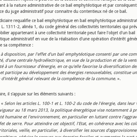
ant à la nature administrative de ce bail emphytéotique et par conséquent 
e du juge administratif pour connaitre du contentieux né de ce bail.
diciaire requalifie ce bail emphytéotique en bail emphytéotique administra
le L. 1311-2, alinéa 1, du code général des collectivités territoriales qui pré
ilier appartenant à une collectivité territoriale peut faire l'objet d'un bail
que administratif en vue de la réalisation d'une opération d'intérêt génér
de sa compétence :
 à disposition, par l'effet d'un bail emphytéotique consenti par une c
té, d'une centrale hydroélectrique, en vue de la production et de la vent
ité à un fournisseur d'énergie, en ce qu'elle favorise la diversification d
 et participe au développement des énergies renouvelables, constitue u
 d'intérêt général relevant de la compétence de la commune.
».
ire, il s’appuie sur les éléments suivants :
«
Selon les articles L. 100-1 et L. 100-2 du code de l'énergie, dans leur
vigueur au 18 mars 2013, la politique énergétique vise notamment à pr
té humaine et l'environnement, en particulier en luttant contre l'aggrav
ffet de serre. Pour atteindre cet objectif, l'Etat, en cohérence avec les coll
ritoriales, veille, en particulier, à diversifier les sources d'approvision