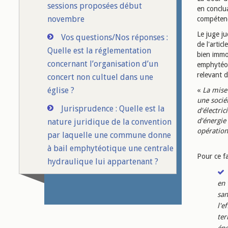
sessions proposées début
en conclu
novembre
compétenc
Le juge ju
Vos questions/Nos réponses :
de l'artic
Quelle est la réglementation
bien immob
concernant l’organisation d’un
emphytéoti
relevant 
concert non cultuel dans une
église ?
«
La mise
une socié
Jurisprudence : Quelle est la
d'électric
d'énergie
nature juridique de la convention
opération
par laquelle une commune donne
à bail emphytéotique une centrale
Pour ce fa
hydraulique lui appartenant ?
en 
san
l'e
ter