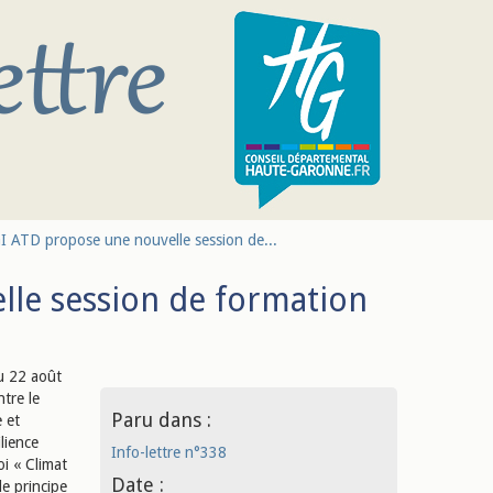
I ATD propose une nouvelle session de...
lle session de formation
u 22 août
tre le
Paru dans :
 et
lience
Info-lettre n°338
oi « Climat
Date :
le principe