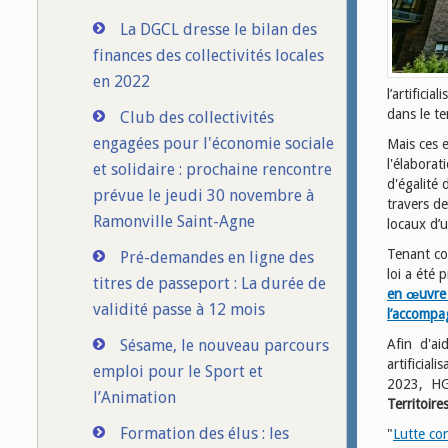
La DGCL dresse le bilan des
finances des collectivités locales
en 2022
l’artifici
dans le te
Club des collectivités
engagées pour l'économie sociale
Mais ces e
l'élabora
et solidaire : prochaine rencontre
d'égalité
prévue le jeudi 30 novembre à
travers d
Ramonville Saint-Agne
locaux d’
Tenant co
Pré-demandes en ligne des
loi a été 
titres de passeport : La durée de
en œuvre d
validité passe à 12 mois
l’accompa
Sésame, le nouveau parcours
Afin d'ai
artificial
emploi pour le Sport et
2023, HG
l’Animation
Territoire
Formation des élus : les
"
Lutte con