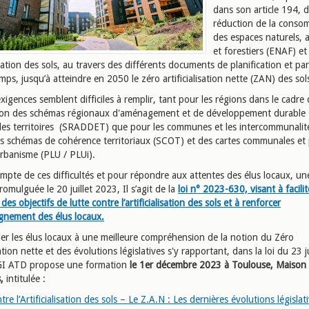
dans son article 194, d
réduction de la conso
des espaces naturels, a
et forestiers (ENAF) et
alisation des sols, au travers des différents documents de planification et par
mps, jusqu’à atteindre en 2050 le zéro artificialisation nette (ZAN) des sol
xigences semblent difficiles à remplir, tant pour les régions dans le cadre
tion des schémas régionaux d'aménagement et de développement durable
 des territoires (SRADDET) que pour les communes et les intercommunalit
es schémas de cohérence territoriaux (SCOT) et des cartes communales et 
urbanisme (PLU / PLUi).
mpte de ces difficultés et pour répondre aux attentes des élus locaux, un
promulguée le 20 juillet 2023, Il s’agit de la
loi n° 2023-630, visant à facilit
es objectifs de lutte contre l’artificialisation des sols et à renforcer
gnement des élus locaux.
der les élus locaux à une meilleure compréhension de la notion du Zéro
isation nette et des évolutions législatives s'y rapportant, dans la loi du 23 ju
I ATD propose une formation
le 1er décembre 2023 à Toulouse, Maison
s,
intitulée :
tre l’Artificialisation des sols – Le Z.A.N : Les dernières évolutions législat