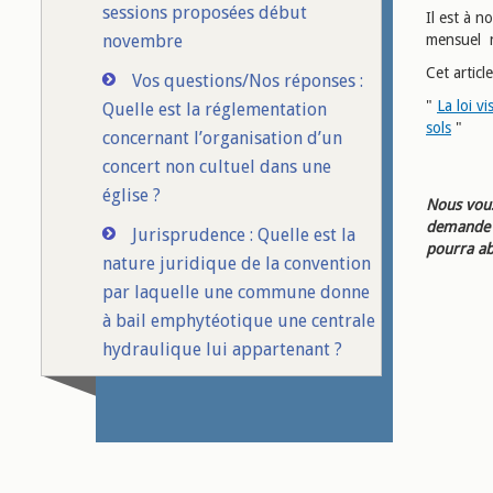
sessions proposées début
Il est à n
novembre
mensuel n
Cet articl
Vos questions/Nos réponses :
"
La loi vi
Quelle est la réglementation
sols
"
concernant l’organisation d’un
concert non cultuel dans une
église ?
Nous vous
demande d
Jurisprudence : Quelle est la
pourra ab
nature juridique de la convention
par laquelle une commune donne
à bail emphytéotique une centrale
hydraulique lui appartenant ?