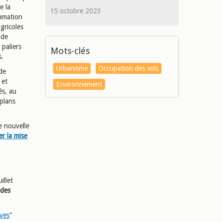
e la
15 octobre 2023
mmation
gricoles
 de
 paliers
Mots-clés
s.
Urbanisme
Occupation des sols
 de
 et
Environnement
és, au
plans
e nouvelle
er la mise
illet
 des
ives
"