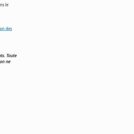
ns le
tion des
ts. Toute
ion ne