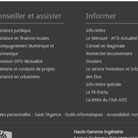
nseiller et assister
Informer
istance juridique
Info-lettre
istance en finances locales
Le Mensuel - ATD Actualité
compagnement Numérique et
Conseil en diagonale
ormatique
Recherche documentaire
station DPO Mutualisé
Dossiers
énierie et conduite de projets
Le service Formation et Inf
istance en urbanisme
des Elus
Info-lettre spéciale
Le Fil d'actu
La lettre du Club ADS
es personnelles
-
Saisir l'Agence
-
Outils informatiques
-
Accessibilité: n
Haute-Garonne Ingénierie