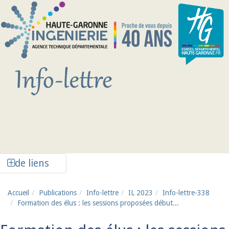
Aller au contenu principal
Afficher la colonne de liens latéraux
de liens
Accueil
Publications
Info-lettre
IL 2023
Info-lettre-338
Formation des élus : les sessions proposées début...