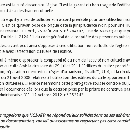
aire est le curé desservant l'église. Il est le garant du bon usage de l'édific
ent à sa destination cultuelle.
 titre qu'il y a lieu de solliciter son accord préalable pour une utilisation no
e. C'est ce qu'avait posé de longue date la jurisprudence (voir, pour une ill
ent récente : CE ord., 25 août 2005, n° 284307, Cne de Massat) et que p
 l'article L. 2124-31 du code général de la propriété des personnes publiq
desservant peut ainsi s'opposer à une utilisation non cultuelle de l'église s'i
le avec l'affectation cultuelle de l'édifice.
seul à même d'apprécier la compatibilité ou non de l'activité non cultuelle a
ion au culte (voir la circulaire du 29 juillet 2011 "Edifices du culte : propriét
on, réparation et entretien, règles d'urbanisme, fiscalité", §1.4, et la circul
u 21 avril 2008 relatives à l'utilisation des édifices du culte appartenant 
on cultuelles). Il exerce néanmoins cette prérogative sous le contrôle du j
 en l'occurrence dès lors que la décision prise par le prêtre ne constitue pa
administrative (CE, 17 octobre 2012, n° 352742).
 rappelons que HGI-ATD ne répond qu'aux sollicitations de ses adhéren
e documentation, conseil ou assistance ne respectant pas cette condit
outir.