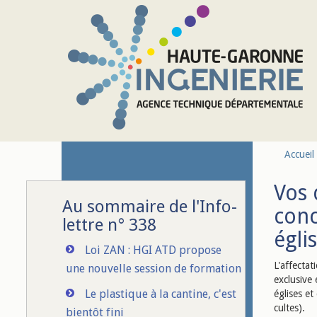
Aller au contenu principal
Accueil
Vos 
Au sommaire de l'Info-
conc
lettre n° 338
égli
Loi ZAN : HGI ATD propose
L'affectat
une nouvelle session de formation
exclusive 
Le plastique à la cantine, c'est
églises et
cultes).
bientôt fini