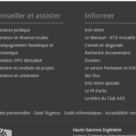
nseiller et assister
Informer
istance juridique
Info-lettre
istance en finances locales
Le Mensuel - ATD Actualité
compagnement Numérique et
Conseil en diagonale
ormatique
Recherche documentaire
station DPO Mutualisé
Dossiers
énierie et conduite de projets
Le service Formation et Inf
istance en urbanisme
des Elus
Info-lettre spéciale
Le Fil d'actu
La lettre du Club ADS
es personnelles
-
Saisir l'Agence
-
Outils informatiques
-
Accessibilité: n
Haute-Garonne Ingénierie