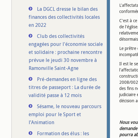
L'affectat
La DGCL dresse le bilan des
conformém
finances des collectivités locales
C'est à ce
en 2022
de l'églis
relativem
Club des collectivités
désormais
engagées pour l'économie sociale
Le prêtre 
et solidaire : prochaine rencontre
incompatib
prévue le jeudi 30 novembre à
Il est le 
Ramonville Saint-Agne
l'affectat
constructi
Pré-demandes en ligne des
2008/002 d
titres de passeport : La durée de
des fins n
judiciaire
validité passe à 12 mois
décision 
Sésame, le nouveau parcours
emploi pour le Sport et
l’Animation
Nous vous
demande d
Formation des élus : les
pourra ab