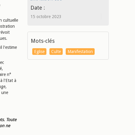
e
Date :
15 octobre 2023
n cultuelle
ustration
révoit
ues.
Mots-clés
l l'estime
Eglise
Culte
Manifestation
vec
é,
aire n°
à l'Etat à
uge,
s une
ts. Toute
ion ne