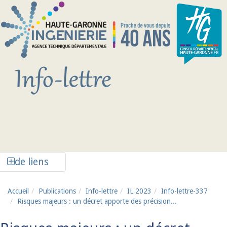
Aller au contenu principal
Afficher la colonne de liens latéraux
de liens
Accueil
Publications
Info-lettre
IL 2023
Info-lettre-337
Risques majeurs : un décret apporte des précision...