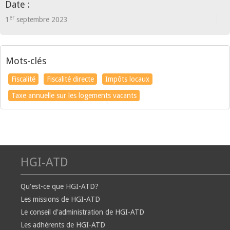
Date :
er
1
septembre 2023
Mots-clés
Fiscalité
Fiscalité directe
Impôts locaux
Taxe annuelle sur les logements vacants
HGI-ATD
Qu'est-ce que HGI-ATD?
Les missions de HGI-ATD
Le conseil d'administration de HGI-ATD
Les adhérents de HGI-ATD