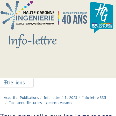
Aller au contenu principal
Afficher la colonne de liens latéraux
de liens
Accueil
Publications
Info-lettre
IL 2023
Info-lettre-335
Taxe annuelle sur les logements vacants