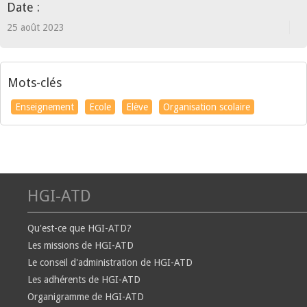
Date :
25 août 2023
Mots-clés
Enseignement
Ecole
Elève
Organisation scolaire
HGI-ATD
Qu'est-ce que HGI-ATD?
Les missions de HGI-ATD
Le conseil d'administration de HGI-ATD
Les adhérents de HGI-ATD
Organigramme de HGI-ATD