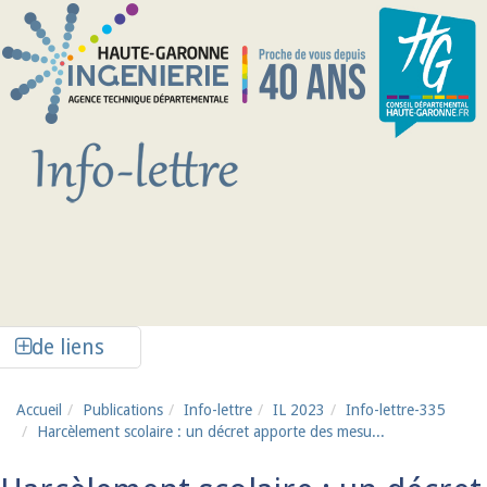
Aller au contenu principal
Afficher la colonne de liens latéraux
de liens
Accueil
Publications
Info-lettre
IL 2023
Info-lettre-335
Harcèlement scolaire : un décret apporte des mesu...