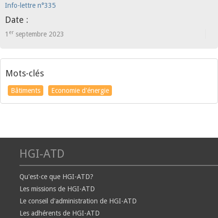
Info-lettre n°335
Date :
er
1
septembre 2023
Mots-clés
Bâtiments
Economie d'énergie
HGI-ATD
Qu'est-ce que HGI-ATD?
Les missions de HGI-ATD
Le conseil d'administration de HGI-ATD
Les adhérents de HGI-ATD