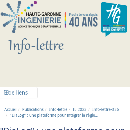
Aller au contenu principal
Afficher la colonne de liens latéraux
de liens
Accueil
Publications
Info-lettre
IL 2023
Info-lettre-326
"DiaLog" : une plateforme pour intégrer la règle...