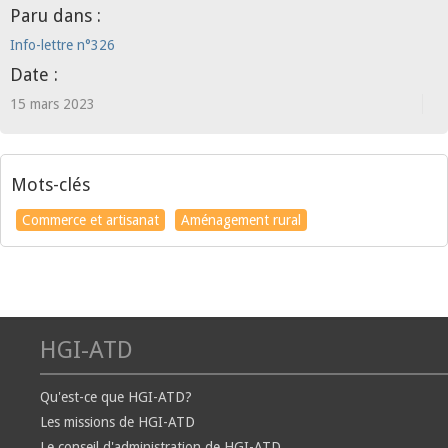
Paru dans :
Info-lettre n°326
Date :
15 mars 2023
Mots-clés
Commerce et artisanat
Aménagement rural
HGI-ATD
Qu'est-ce que HGI-ATD?
Les missions de HGI-ATD
Le conseil d'administration de HGI-ATD