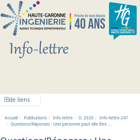
Aller au contenu principal
Afficher la colonne de liens latéraux
de liens
Accueil
Publications
Info-lettre
IL 2020
Info-lettre-247
Questions/Réponses : Une personne peut-elle être ...