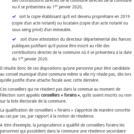
des contributions directes de la commune directes de la commune
er
ou il se présentera au 1
janvier 2020,
soit la copie établissant qu’il est devenu propriétaire en 2019
(copie d’un acte notarié) ou locataire (copie d’un acte notarié ou
sous seing privé) d’un immeuble.
soit d’une attestation du directeur départemental des fiances
publiques justifiant qu'il puisse être inscrit au rôle des
contributions directes de la commune où il se présentera à la date
er
du 1
janvier 2020.
Il résulte donc de ces dispositions qu’une personne peut être candidate
au conseil municipal d’une commune même si elle n’y réside pas, dès lors
qu’elle justifie d’une attache fiscale avec cette dernière.
Ces conseillers qui ne résident pas dans la commue au moment de
l’élection sont appelés
conseillers « forains »
, qu’ils soient inscrits ou non
sur la liste électorale de la commune.
La qualification de conseillers « forains » s’apprécie de manière concrète
au cas par cas, par rapport à la notion de résidence.
A titre d’exemple, la jurisprudence a qualifié de conseillers forains les
personnes qui possèdent dans la commune une résidence secondaire