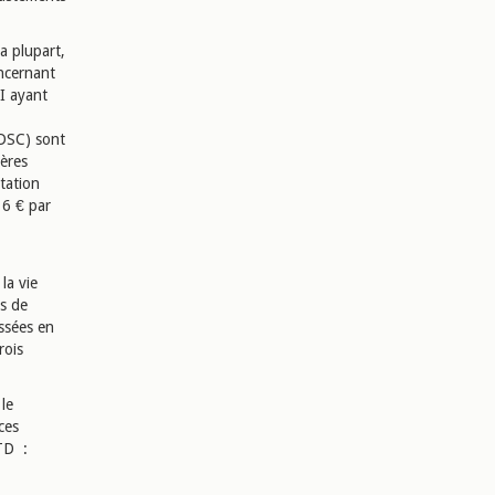
a plupart,
oncernant
I ayant
(DSC) sont
ières
tation
 6 € par
la vie
es de
ssées en
rois
 le
ces
ATD :