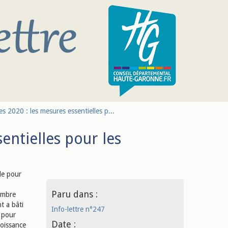
es 2020 : les mesures essentielles p...
entielles pour les
ale pour
Paru dans :
embre
 a bâti
Info-lettre n°247
s pour
Date :
roissance