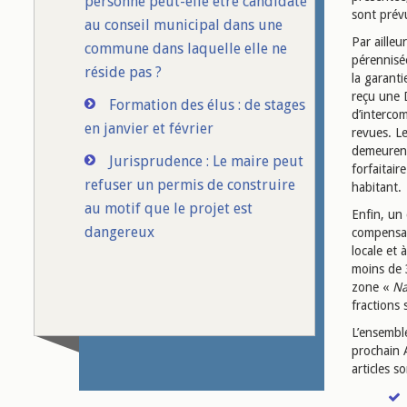
personne peut-elle être candidate
sont prév
au conseil municipal dans une
Par ailleu
commune dans laquelle elle ne
pérennisée
réside pas ?
la garant
reçu une 
Formation des élus : de stages
d’interco
en janvier et février
revues. L
demeurent
Jurisprudence : Le maire peut
forfaitai
refuser un permis de construire
habitant.
au motif que le projet est
Enfin, un
dangereux
compensant
locale et
moins de 
zone «
Na
fractions 
L’ensemble
prochain A
articles s