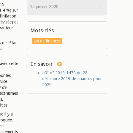
019
15 janvier 2020
1,4 %) sur
’inflation
évisée) et
 hauteur
Mots-clés
Loi de finances
 de l’Etat
la
En savoir
 avec cette
LOI n° 2019-1479 du 28
ur les
décembre 2019 de finances pour
rvice
2020
i de
mécanismes
s,
ties.
e il y a
évoquée.
est
justements