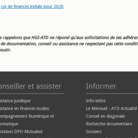
Loi de finances initiale pour 2020
 rappelons que HGI-ATD ne répond qu'aux sollicitations de ses adhéren
e documentation, conseil ou assistance ne respectant pas cette condit
outir.
nseiller et assister
Informer
istance juridique
Info-lettre
istance en finances locales
Le Mensuel - ATD Actualité
compagnement Numérique et
Conseil en diagonale
ormatique
Recherche documentaire
station DPO Mutualisé
Dossiers