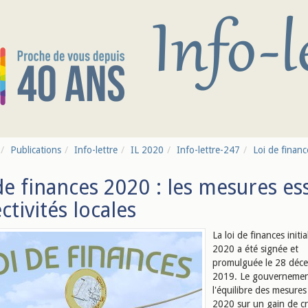
Publications
Info-lettre
IL 2020
Info-lettre-247
Loi de financ
de finances 2020 : les mesures ess
ectivités locales
La loi de finances initi
2020 a été signée et
promulguée le 28 déc
2019. Le gouvernement
l'équilibre des mesure
2020 sur un gain de c