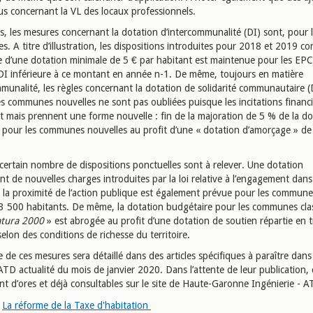
us concernant la VL des locaux professionnels.
rs, les mesures concernant la dotation d’intercommunalité (DI) sont, pour l
s. A titre d’illustration, les dispositions introduites pour 2018 et 2019 c
ie d’une dotation minimale de 5 € par habitant est maintenue pour les EPC
DI inférieure à ce montant en année n-1. De même, toujours en matière
mmunalité, les règles concernant la dotation de solidarité communautaire 
es communes nouvelles ne sont pas oubliées puisque les incitations financ
 mais prennent une forme nouvelle : fin de la majoration de 5 % de la do
re pour les communes nouvelles au profit d’une « dotation d’amorçage » de
 certain nombre de dispositions ponctuelles sont à relever. Une dotation
 de nouvelles charges introduites par la loi relative à l’engagement dans 
 à la proximité de l’action publique est également prévue pour les commun
3 500 habitants. De même, la dotation budgétaire pour les communes cla
tura 2000
» est abrogée au profit d’une dotation de soutien répartie en t
selon des conditions de richesse du territoire.
 de ces mesures sera détaillé dans des articles spécifiques à paraître dans
TD actualité du mois de janvier 2020. Dans l’attente de leur publication, 
ont d’ores et déjà consultables sur le site de Haute-Garonne Ingénierie - 
La réforme de la Taxe d'habitation