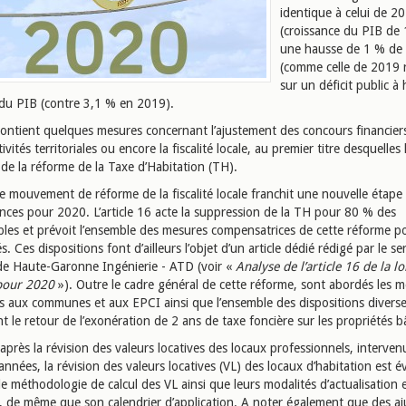
identique à celui de 2
(croissance du PIB de 
une hausse de 1 % de l
(comme celle de 2019 r
sur un déficit public à
du PIB (contre 3,1 % en 2019).
contient quelques mesures concernant l’ajustement des concours financiers
tivités territoriales ou encore la fiscalité locale, au premier titre desquelles 
de la réforme de la Taxe d’Habitation (TH).
le mouvement de réforme de la fiscalité locale franchit une nouvelle étape
ances pour 2020. L’article 16 acte la suppression de la TH pour 80 % des
bles et prévoit l’ensemble des mesures compensatrices de cette réforme po
tés. Ces dispositions font d’ailleurs l’objet d’un article dédié rédigé par le se
 de Haute-Garonne Ingénierie - ATD (voir «
Analyse de l’article 16 de la lo
 pour 2020
»). Outre le cadre général de cette réforme, sont abordés les 
es aux communes et aux EPCI ainsi que l’ensemble des dispositions diverse
le retour de l’exonération de 2 ans de taxe foncière sur les propriétés bâ
après la révision des valeurs locatives des locaux professionnels, intervenu
nnées, la révision des valeurs locatives (VL) des locaux d’habitation est 
e méthodologie de calcul des VL ainsi que leurs modalités d’actualisation 
, de même que son calendrier d’application. A noter également que des a