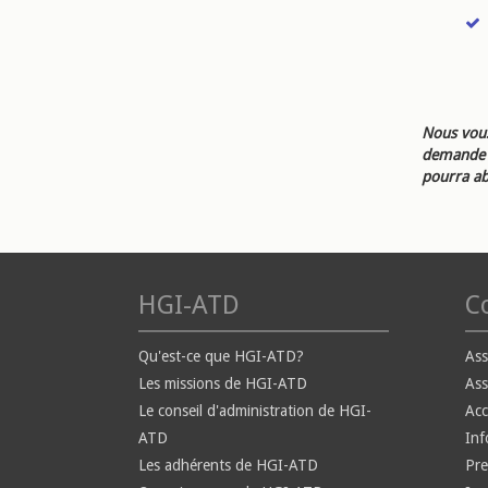
Nous vous
demande d
pourra ab
HGI-ATD
Co
Qu'est-ce que HGI-ATD?
Ass
Les missions de HGI-ATD
Ass
Le conseil d'administration de HGI-
Ac
ATD
Inf
Les adhérents de HGI-ATD
Pre