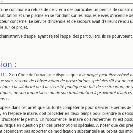
d’une commune a refusé de délivrer à des particulier un permis de constru
abitation et une piscine en se fondant sur les risques élevés d’incendie de
cteur concerné. Le service d’incendie et de secours avait d’ailleurs rendu u
e sur ce projet.
ministrative d’appel ayant rejeté l’appel des particuliers, ils se pourvoient
ion :
 R.111-2 du Code de l’urbanisme dispose que «
le projet peut être refusé o
e sous réserve de l'observation de prescriptions spéciales s'il est de na
einte à la salubrité ou à la sécurité publique du fait de sa situation, de 
stiques, de son importance ou de son implantation à proximité d'autres
ons
».
ppelle dans cet arrêt que l’autorité compétente pour délivrer le permis de
, en l’espèce le maire, doit procéder en deux temps pour prendre la décis
 d‘accepter le permis. En l’occurrence, le maire doit rechercher s’il est poss
u risque en question par des prescriptions spéciales. A noter que ces pres
t cependant pas apporter de modification substantielle au projet qui impli