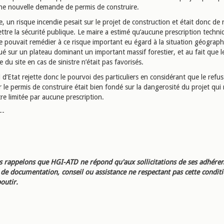
ne nouvelle demande de permis de construire.
e, un risque incendie pesait sur le projet de construction et était donc de 
tre la sécurité publique. Le maire a estimé qu’aucune prescription techni
ne pouvait remédier à ce risque important eu égard à la situation géograp
tué sur un plateau dominant un important massif forestier, et au fait que 
 du site en cas de sinistre n’était pas favorisés.
 d’Etat rejette donc le pourvoi des particuliers en considérant que le refu
r le permis de construire était bien fondé sur la dangerosité du projet qui
re limitée par aucune prescription.
--
 rappelons que HGI-ATD ne répond qu'aux sollicitations de ses adhéren
e documentation, conseil ou assistance ne respectant pas cette condit
outir.