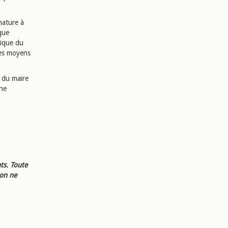
nature à
que
hique du
les moyens
s du maire
 ne
ts. Toute
ion ne