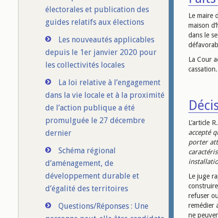
électorales et publication des
Le maire 
guides relatifs aux élections
maison d’h
dans le se
Les nouveautés applicables
défavorabl
depuis le 1er janvier 2020 pour
La Cour ad
les collectivités locales
cassation.
La loi relative à l’engagement
dans la vie locale et à la proximité
Décis
de l’action publique a été
promulguée le 27 décembre
L’article
dernier
accepté qu
porter att
Schéma régional
caractéri
installati
d’aménagement, de
développement durable et
Le juge ra
construire
d’égalité des territoires
refuser ou
Questions/Réponses : Une
remédier a
ne peuven