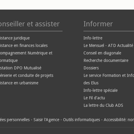
nseiller et assister
Informer
istance juridique
Info-lettre
istance en finances locales
Le Mensuel - ATD Actualité
compagnement Numérique et
Conseil en diagonale
ormatique
Recherche documentaire
station DPO Mutualisé
Dossiers
énierie et conduite de projets
Le service Formation et Inf
istance en urbanisme
des Elus
Info-lettre spéciale
Le Fil d'actu
La lettre du Club ADS
es personnelles
-
Saisir l'Agence
-
Outils informatiques
-
Accessibilité: n