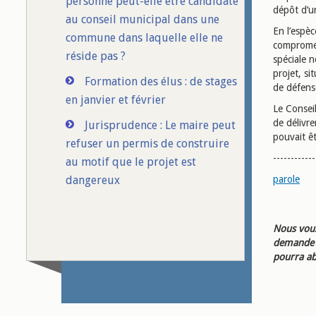
personne peut-elle être candidate
dépôt d’u
au conseil municipal dans une
En l’espèc
commune dans laquelle elle ne
compromet
réside pas ?
spéciale 
projet, si
Formation des élus : de stages
de défense
en janvier et février
Le Conseil
de délivre
Jurisprudence : Le maire peut
pouvait êt
refuser un permis de construire
------------
au motif que le projet est
dangereux
parole
Nous vous
demande d
pourra ab