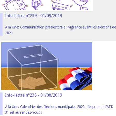
Info-lettre n°239 - 01/09/2019
A la Une: Communication préélectorale : vigilance avant les élections de
2020
Info-lettre n°238 - 01/08/2019
A la Une: Calendrier des élections municipales 2020 : l’équipe de l’ATD
31 est au rendez-vous !