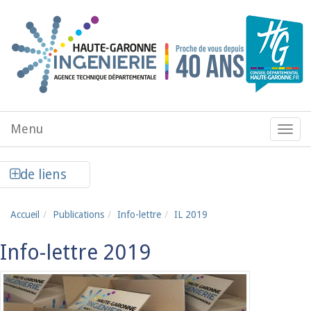
Aller au contenu principal
Menu
Menu
de
navig
Afficher la colonne de liens latéraux
de liens
Accueil
Publications
Info-lettre
IL 2019
Info-lettre 2019