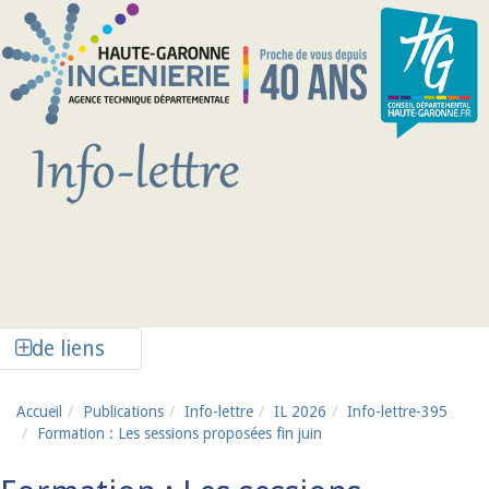
Aller au contenu principal
Afficher la colonne de liens latéraux
de liens
Accueil
Publications
Info-lettre
IL 2026
Info-lettre-395
Formation : Les sessions proposées fin juin