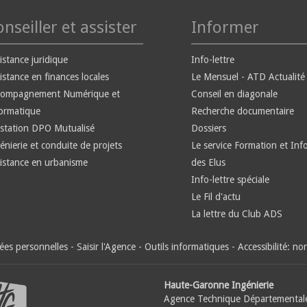
nseiller et assister
Informer
istance juridique
Info-lettre
istance en finances locales
Le Mensuel - ATD Actualité
compagnement Numérique et
Conseil en diagonale
ormatique
Recherche documentaire
station DPO Mutualisé
Dossiers
énierie et conduite de projets
Le service Formation et Inf
istance en urbanisme
des Elus
Info-lettre spéciale
Le Fil d'actu
La lettre du Club ADS
es personnelles
-
Saisir l'Agence
-
Outils informatiques
-
Accessibilité: n
Haute-Garonne Ingénierie
Agence Technique Départemental