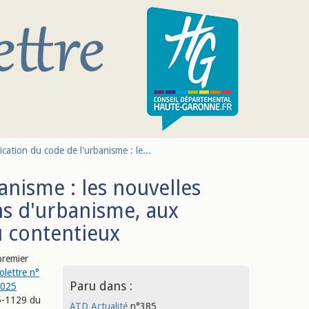
fication du code de l'urbanisme : le...
anisme : les nouvelles
ons d'urbanisme, aux
u contentieux
premier
folettre n°
Paru dans :
2025
25-1129 du
ATD Actualité
n°385