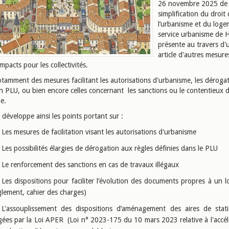
26 novembre 2025 de
simplification du droit
l’urbanisme et du loge
service urbanisme de
présente au travers d'
article d'autres mesure
 impacts pour les collectivités.
notamment des mesures facilitant les autorisations d'urbanisme, les déroga
un PLU, ou bien encore celles concernant les sanctions ou le contentieux 
e.
e développe ainsi les points portant sur :
Les mesures de facilitation visant les autorisations d'urbanisme
Les possibilités élargies de dérogation aux règles définies dans le PLU
Le renforcement des sanctions en cas de travaux illégaux
Les dispositions pour faciliter l’évolution des documents propres à un l
glement, cahier des charges)
L'assouplissement des dispositions d’aménagement des aires de sta
gées par la Loi APER (Loi n° 2023-175 du 10 mars 2023 relative à l'accél