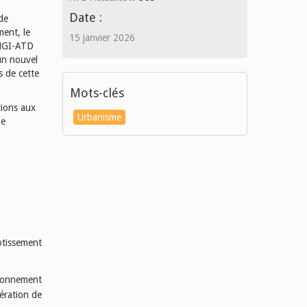
Date :
 de
ment, le
15 janvier 2026
 HGI-ATD
un nouvel
s de cette
Mots-clés
tions aux
Urbanisme
de
otissement
tionnement
ération de