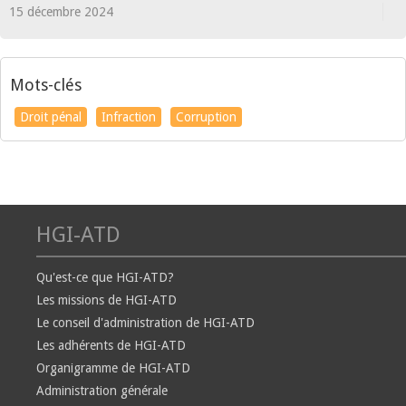
15 décembre 2024
Mots-clés
Droit pénal
Infraction
Corruption
HGI-ATD
Qu'est-ce que HGI-ATD?
Les missions de HGI-ATD
Le conseil d'administration de HGI-ATD
Les adhérents de HGI-ATD
Organigramme de HGI-ATD
Administration générale