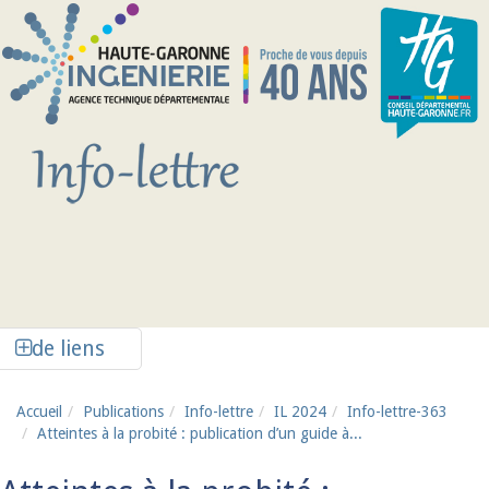
Aller au contenu principal
Afficher la colonne de liens latéraux
de liens
Accueil
Publications
Info-lettre
IL 2024
Info-lettre-363
Atteintes à la probité : publication d’un guide à...