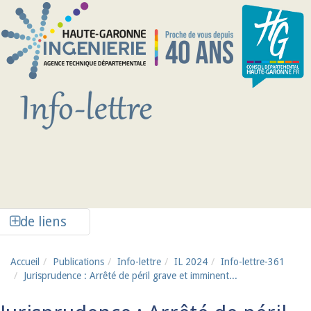
Aller au contenu principal
Afficher la colonne de liens latéraux
de liens
Accueil
Publications
Info-lettre
IL 2024
Info-lettre-361
Jurisprudence : Arrêté de péril grave et imminent...